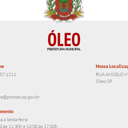
ne
Nossa Localiza
357.1211
RUA ANGELO VI
Óleo/SP
te@pmoleo.sp.gov.br
imento
 a Sexta-feira
0 às 11:30h e 13:00 às 17:00h