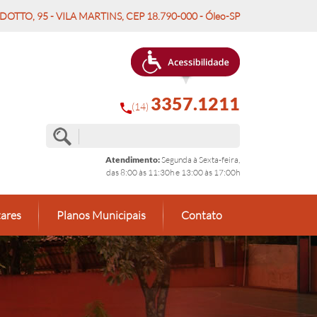
OTTO, 95 - VILA MARTINS, CEP 18.790-000 - Óleo-SP
3357.1211
(14)
Atendimento:
Segunda à Sexta-feira,
das 8:00 às 11:30h e 13:00 às 17:00h
ares
Planos Municipais
Contato