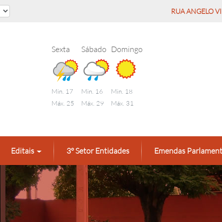
RUA ANGELO VID
Sexta
Sábado
Domingo
Min. 17
Min. 16
Min. 18
Máx. 25
Máx. 29
Máx. 31
Editais
3° Setor Entidades
Emendas Parlament