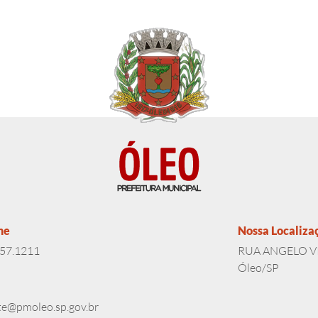
ne
Nossa Localiza
357.1211
RUA ANGELO VI
Óleo/SP
te@pmoleo.sp.gov.br