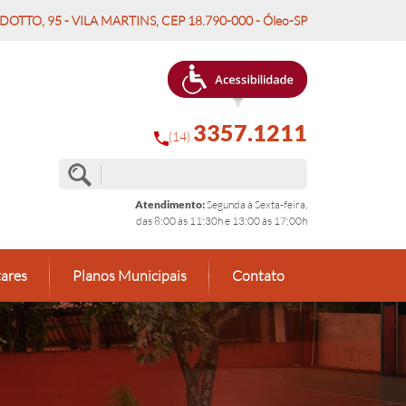
OTTO, 95 - VILA MARTINS, CEP 18.790-000 - Óleo-SP
3357.1211
(14)
Atendimento:
Segunda à Sexta-feira,
das 8:00 às 11:30h e 13:00 às 17:00h
ares
Planos Municipais
Contato