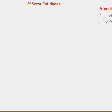
3° Setor Entidades
Atend
Segunda
das 8:0