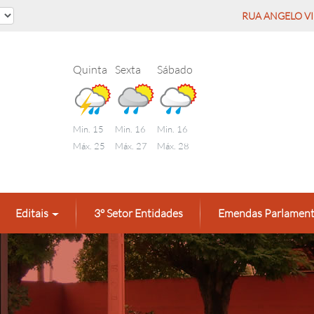
RUA ANGELO VID
Quinta
Sexta
Sábado
Min. 15
Min. 16
Min. 16
Máx. 25
Máx. 27
Máx. 28
Editais
3° Setor Entidades
Emendas Parlament