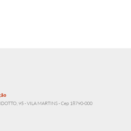
ção
DOTTO, 95 - VILA MARTINS - Cep 18790-000