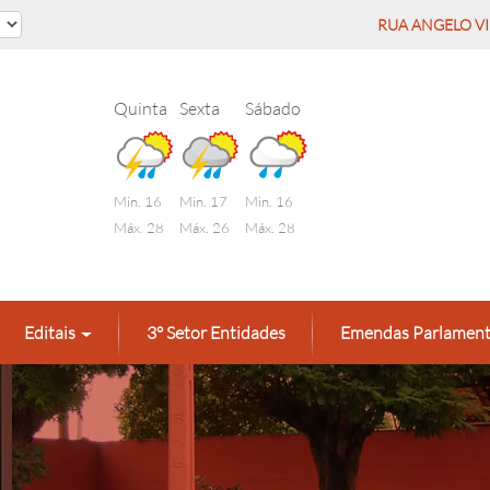
RUA ANGELO VID
Quinta
Sexta
Sábado
Min. 16
Min. 17
Min. 16
Máx. 28
Máx. 26
Máx. 28
Editais
3° Setor Entidades
Emendas Parlament