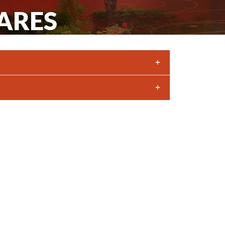
ARES
+
+