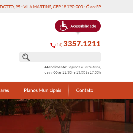
OTTO, 95 - VILA MARTINS, CEP 18.790-000 - Óleo-SP
3357.1211
(14)
Atendimento:
Segunda à Sexta-feira,
das 8:00 às 11:30h e 13:00 às 17:00h
ares
Planos Municipais
Contato