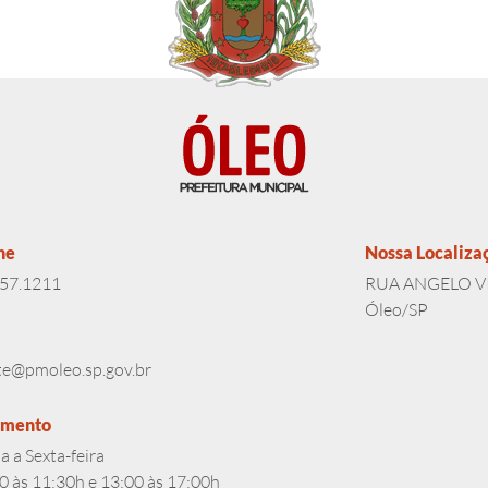
ne
Nossa Localiza
357.1211
RUA ANGELO VI
Óleo/SP
te@pmoleo.sp.gov.br
imento
 a Sexta-feira
0 às 11:30h e 13:00 às 17:00h